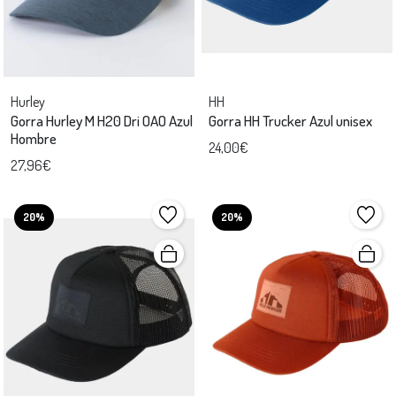
Hurley
HH
Gorra Hurley M H20 Dri OAO Azul
Gorra HH Trucker Azul unisex
Hombre
24,00€
27,96€
20%
20%