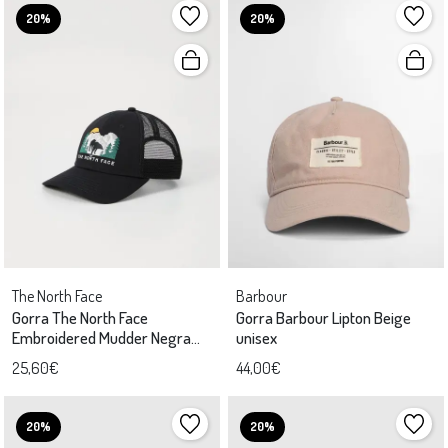
20%
20%
The North Face
Barbour
Gorra The North Face
Gorra Barbour Lipton Beige
Embroidered Mudder Negra
unisex
unisex
25,60€
44,00€
20%
20%