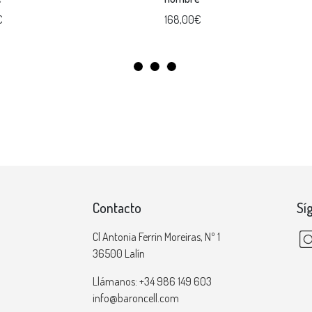
€
168,00€
Contacto
Sí
Cl Antonia Ferrin Moreiras, Nº 1
36500 Lalín
Llámanos: +34 986 149 603
info@baroncell.com