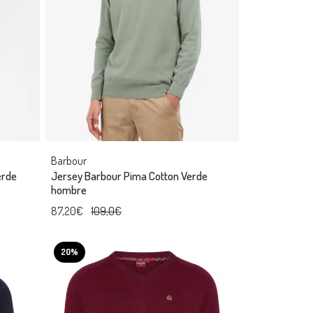
Barbour
erde
Jersey Barbour Pima Cotton Verde
hombre
87,20€
109,0€
20%