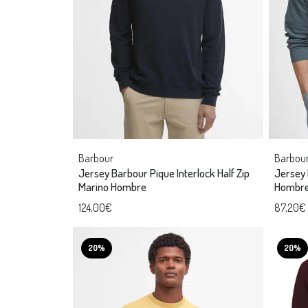
Barbour
Barbou
Jersey Barbour Pique Interlock Half Zip
Jersey 
Marino Hombre
Hombr
124,00€
87,20€
20%
20%