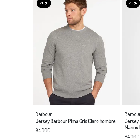
20%
20%
Barbour
Barbou
Jersey Barbour Pima Gris Claro hombre
Jersey 
Marino
84,00€
84,00€