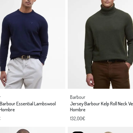
r
Barbour
Barbour Essential Lambswool
Jersey Barbour Kelp Roll Neck V
 Hombre
Hombre
€
132,00€