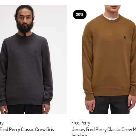
20%
ry
Fred Perry
Fred Perry Classic Crew Gris
Jersey Fred Perry Classic Crew 
e
hombre