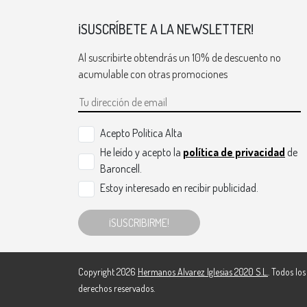
¡SUSCRÍBETE A LA NEWSLETTER!
Al suscribirte obtendrás un 10% de descuento no
acumulable con otras promociones
Acepto Politica Alta
He leído y acepto la
política de privacidad
de
Baroncell.
Estoy interesado en recibir publicidad.
¡SUSCRIBIRME!
Copyright 2026
Hermanos Alvarez Iglesias 2020 S.L.
. Todos los
derechos reservados.