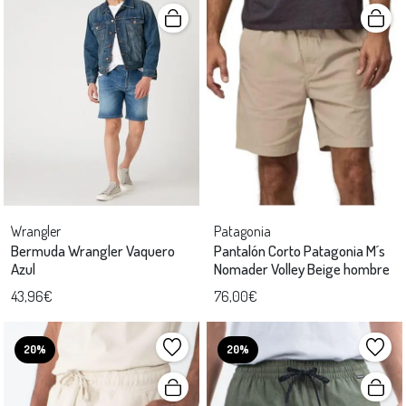
Wrangler
Patagonia
Bermuda Wrangler Vaquero
Pantalón Corto Patagonia M´s
Azul
Nomader Volley Beige hombre
43,96€
76,00€
20%
20%