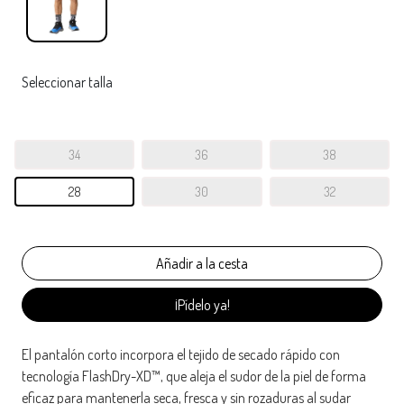
Seleccionar talla
34
36
38
28
30
32
¡Pídelo ya!
El pantalón corto incorpora el tejido de secado rápido con
tecnología FlashDry-XD™, que aleja el sudor de la piel de forma
eficaz para mantenerla seca, fresca y sin rozaduras al sudar