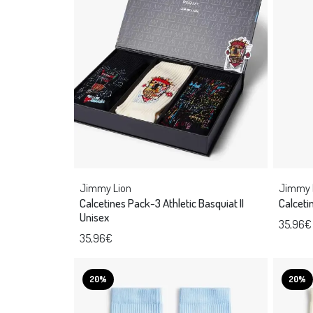
Jimmy Lion
Jimmy 
Calcetines Pack-3 Athletic Basquiat II
Calceti
Unisex
35,96€
35,96€
20%
20%