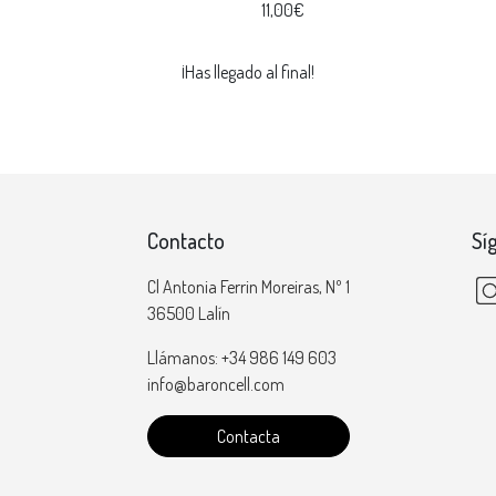
11,00€
¡Has llegado al final!
Contacto
Sí
Cl Antonia Ferrin Moreiras, Nº 1
36500 Lalín
Llámanos: +34 986 149 603
info@baroncell.com
Contacta