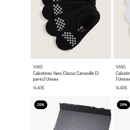
VANS
VANS
Calcetines Vans Classic Canoodle (3
Calceti
pares) Unisex
) Unise
14,40€
14,40€
20%
20%