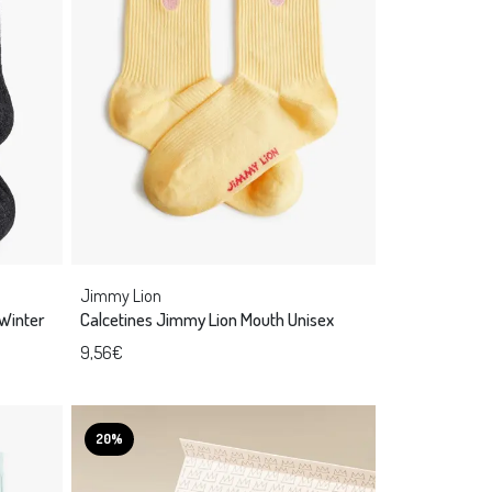
Jimmy Lion
Winter
Calcetines Jimmy Lion Mouth Unisex
9,56€
20%