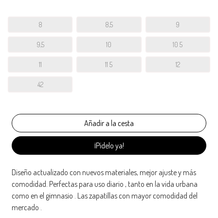
8
8,5
9
9,5
10
10 5
11
11 5
12
42
¡Pídelo ya!
Diseño actualizado con nuevos materiales, mejor ajuste y más
comodidad. Perfectas para uso diario , tanto en la vida urbana
como en el gimnasio . Las zapatillas con mayor comodidad del
mercado .