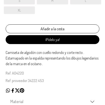
S
M
L
XL
¡Pídelo ya!
Camiseta de algodón con cuello redondo y corte recto .
Estamapado en la espalda representando los dibujos legendarios
de la marca en el océano .
Ref. A04220
Ref. proveedor 34222 453
Material