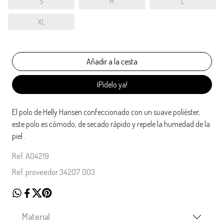
S
M
L
XL
¡Pídelo ya!
El polo de Helly Hansen confeccionado con un suave poliéster,
este polo es cómodo, de secado rápido y repele la humedad de la
piel .
Ref. A04219
Ref. proveedor 34207 003
Material