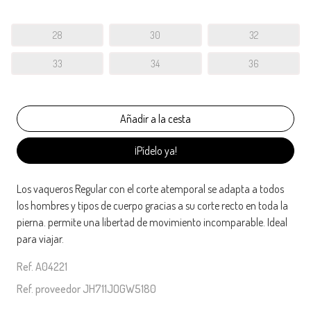
28
30
32
33
34
36
¡Pídelo ya!
Los vaqueros Regular con el corte atemporal se adapta a todos
los hombres y tipos de cuerpo gracias a su corte recto en toda la
pierna. permite una libertad de movimiento incomparable. Ideal
para viajar.
Ref. A04221
Ref. proveedor JH711JOGW5180