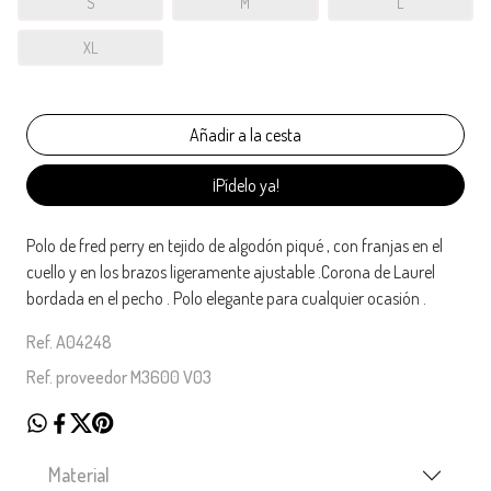
S
M
L
XL
¡Pídelo ya!
Polo de fred perry en tejido de algodón piqué , con franjas en el
cuello y en los brazos ligeramente ajustable .Corona de Laurel
bordada en el pecho . Polo elegante para cualquier ocasión .
Ref. A04248
Ref. proveedor M3600 V03
Material