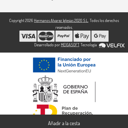
Copyright 2026
Hermanos Alvarez Iglesias 2020 S.L.
. Todos los derechos
reservados.
Desarrollado por
MEIGASOFT
. Tecnología