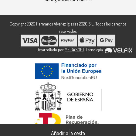
Copyright 2026
Hermanos Alvarez Iglesias 2020 S.L.
. Todos los derechos
reservados.
Desarrollado por
MEIGASOFT
. Tecnología