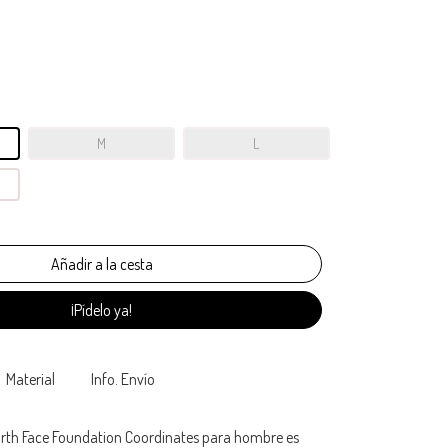
M
L
¡Pídelo ya!
Material
Info. Envío
rth Face Foundation Coordinates para hombre es