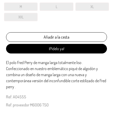
M
L
XL
XXL
¡Pídelo ya!
El polo Fred Perry de manga larga totalmente liso .
Confeccionado en nuestro emblemático piqué de algodón y
combina un diseño de manga larga con una nueva y
contemporánea versión del inconfundible corte estilizado de Fred
perry .
Ref. A04555
Ref. proveedor M6006 T50