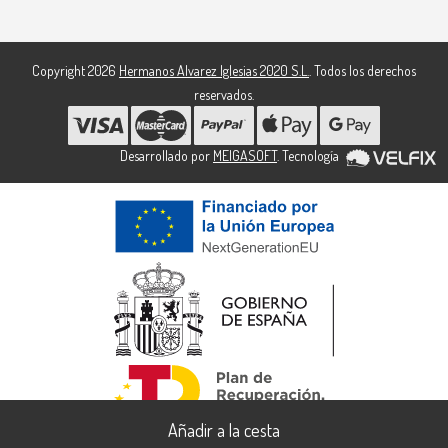
Copyright 2026
Hermanos Alvarez Iglesias 2020 S.L.
. Todos los derechos
reservados.
Desarrollado por
MEIGASOFT
. Tecnología