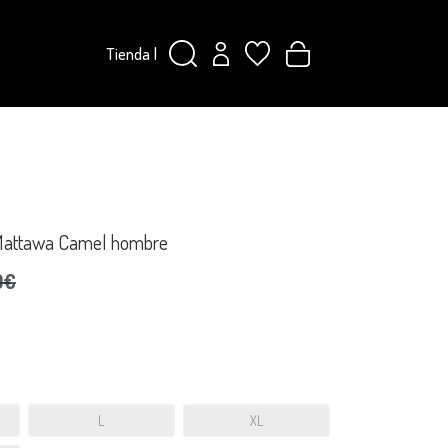
Tienda
|
 Mattawa Camel hombre
0€
L
XL