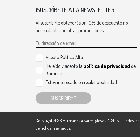
¡SUSCRÍBETE A LA NEWSLETTER!
Al suscribirte obtendrás un 10% de descuento no
acumulable con otras promociones
Acepto Politica Alta
He leído y acepto la
política de privacidad
de
Baroncell.
Estoy interesado en recibir publicidad.
¡SUSCRIBIRME!
Copyright 2026
Hermanos Alvarez Iglesias 2020 S.L.
. Todos los
derechos reservados.