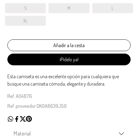
S
M
L
XL
¡Pídelo ya!
Esta camiseta es una excelente opción para cualquiera que
busque una camiseta cómoda, elegante y duradera.
Ref. A04876
Ref. proveedor DK0A8639J59
Material