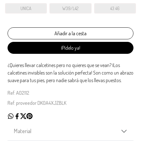
UNICA
W39/L42
43 46
¡Pídelo ya!
¿Quieres llevar calcetines pero no quieres que se vean? ¡Los
calcetines invisibles son la solución perfecta! Son como un abrazo
suave para tus pies, pero nadie sabrá que los llevas puestos.
Ref. A02112
Ref. proveedor DK0A4XJZBLK
Material