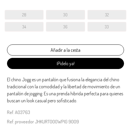
28
30
32
34
36
33
¡Pídelo ya!
El chino Jogg es un pantalón que fusiona la elegancia del chino
tradicional con la comodidad y la libertad de movimiento de un
pantalón de jogging. Es una prenda híbrida perfecta para quienes
buscan un look casual pero sofisticado.
Ref. A03763
Ref. proveedor JHKURT000WPIG 9009