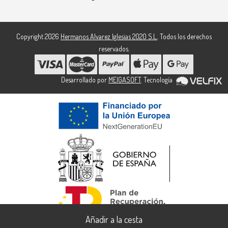
Copyright 2026
Hermanos Alvarez Iglesias 2020 S.L.
. Todos los derechos
reservados.
Desarrollado por
MEIGASOFT
. Tecnología