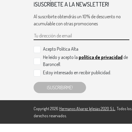
¡SUSCRÍBETE A LA NEWSLETTER!
Al suscribirte obtendrás un 10% de descuento no
acumulable con otras promociones
Acepto Politica Alta
He leído y acepto la
política de privacidad
de
Baroncell.
Estoy interesado en recibir publicidad.
¡SUSCRIBIRME!
Copyright 2026
Hermanos Alvarez Iglesias 2020 S.L.
. Todos los
derechos reservados.