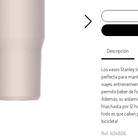
Descripción
Los vasos Stanley I
perfecta para mante
viajes, entrenamien
permite beber de fo
Además, su aislami
frías hasta por 12 h
todo es que caben 
bicicleta!
Ref. A04806