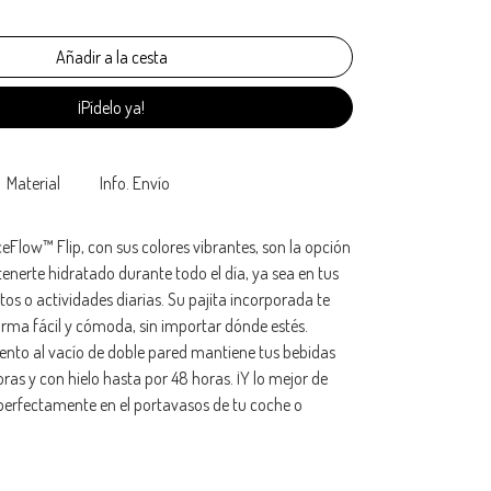
¡Pídelo ya!
Material
Info. Envío
ceFlow™ Flip, con sus colores vibrantes, son la opción
nerte hidratado durante todo el día, ya sea en tus
tos o actividades diarias. Su pajita incorporada te
rma fácil y cómoda, sin importar dónde estés.
ento al vacío de doble pared mantiene tus bebidas
oras y con hielo hasta por 48 horas. ¡Y lo mejor de
perfectamente en el portavasos de tu coche o