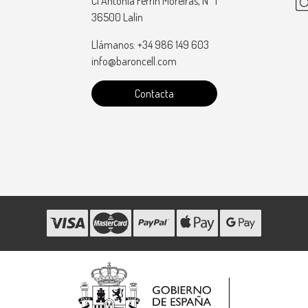
Cl Antonia Ferrin Moreiras, Nº 1
36500 Lalín
Llámanos: +34 986 149 603
info@baroncell.com
Contacta