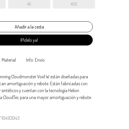
40
40,5
¡Pídelo ya!
Material
Info. Envío
Running Cloudmonster Void W están diseñadas para
can amortiguación y rebote. Están fabricadas con
y sintéticos y cuentan con la tecnología Helion
la CloudTec para una mayor amortiguación y rebote.
WF10493043