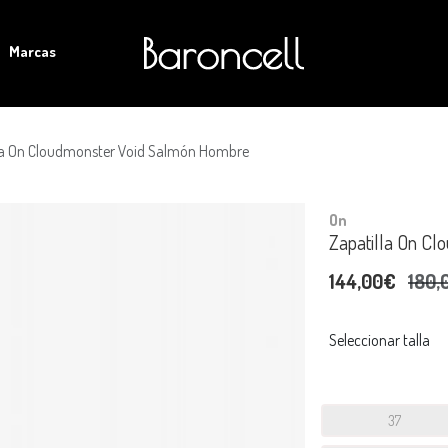
Marcas
la On Cloudmonster Void Salmón Hombre
On
Zapatilla On C
144,00€
180,
Seleccionar talla
37