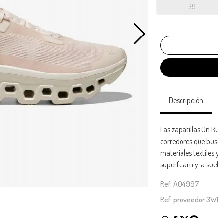
39
Descripción
Las zapatillas On 
corredores que bus
materiales textiles 
superfoam y la sue
Ref. A04997
Ref. proveedor 3