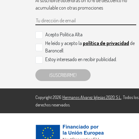
Al suscribirte obtendrás un 10% de descuento no
acumulable con otras promociones
Acepto Politica Alta
He leído y acepto la
política de privacidad
de
Baroncell.
Estoy interesado en recibir publicidad.
¡SUSCRIBIRME!
Copyright 2026
Hermanos Alvarez Iglesias 2020 S.L.
. Todos los
derechos reservados.