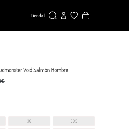
Tienda
|
loudmonster Void Salmón Hombre
0€
38
38,5