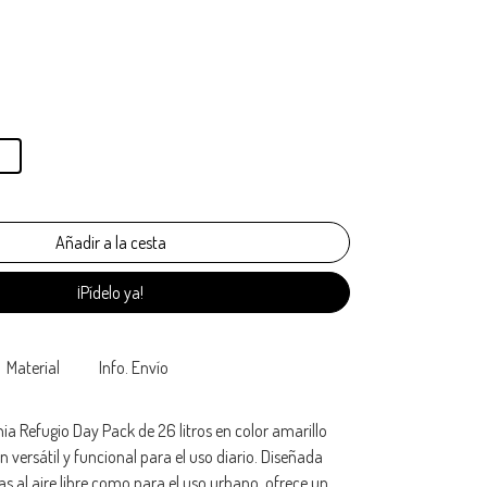
¡Pídelo ya!
Material
Info. Envío
a Refugio Day Pack de 26 litros en color amarillo
 versátil y funcional para el uso diario. Diseñada
s al aire libre como para el uso urbano, ofrece un