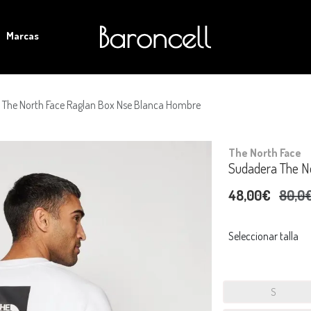
Marcas
 The North Face Raglan Box Nse Blanca Hombre
The North Face
Sudadera The N
48,00€
80,0
Seleccionar talla
S