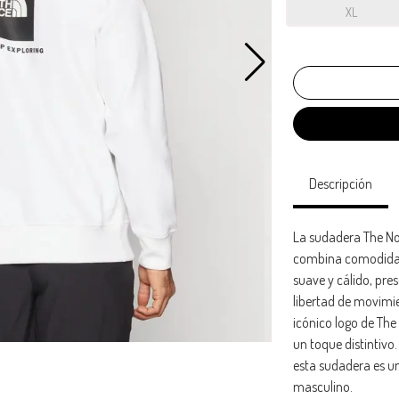
XL
Descripción
La sudadera The N
combina comodidad 
suave y cálido, pre
libertad de movimie
icónico logo de The
un toque distintivo. 
esta sudadera es u
masculino.