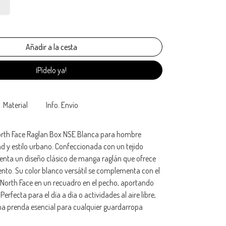
¡Pídelo ya!
Material
Info. Envío
orth Face Raglan Box NSE Blanca para hombre
y estilo urbano. Confeccionada con un tejido
senta un diseño clásico de manga raglán que ofrece
nto. Su color blanco versátil se complementa con el
 North Face en un recuadro en el pecho, aportando
Perfecta para el día a día o actividades al aire libre,
na prenda esencial para cualquier guardarropa