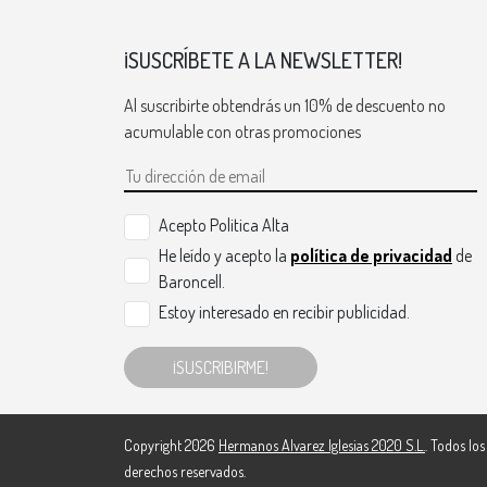
¡SUSCRÍBETE A LA NEWSLETTER!
Al suscribirte obtendrás un 10% de descuento no
acumulable con otras promociones
Acepto Politica Alta
He leído y acepto la
política de privacidad
de
Baroncell.
Estoy interesado en recibir publicidad.
¡SUSCRIBIRME!
Copyright 2026
Hermanos Alvarez Iglesias 2020 S.L.
. Todos los
derechos reservados.