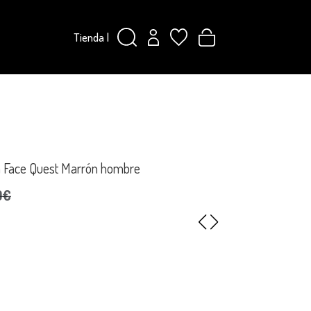
Tienda
|
h Face Quest Marrón hombre
0€