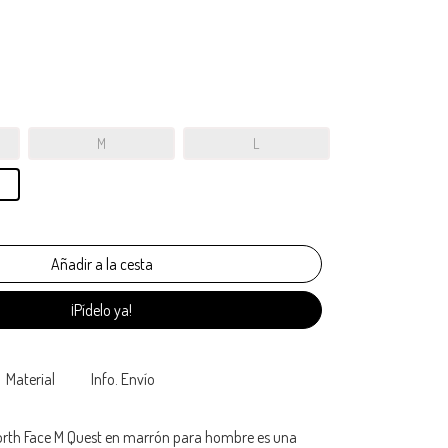
M
L
¡Pídelo ya!
Material
Info. Envío
rth Face M Quest en marrón para hombre es una