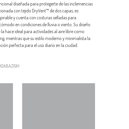
uncional diseñada para protegerte de las inclemencias
cionada con tejido DryVent™ de dos capas, es
pirable y cuenta con costuras selladas para
cómodo en condiciones de lluvia o viento. Su diseño
e la hace ideal para actividades al aire libre como
ng, mientras que su estilo moderno y minimalista la
ción perfecta para el uso diario en la ciudad.
F00A8AZ6IH