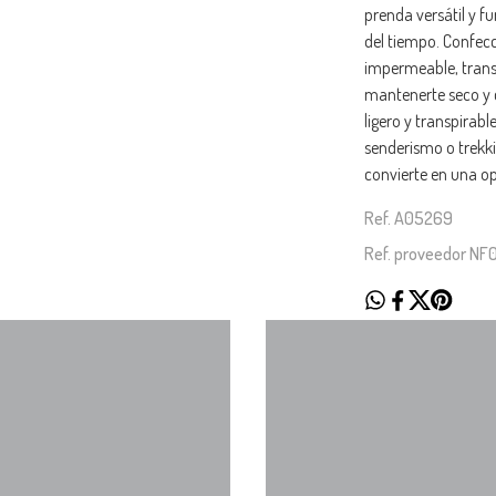
prenda versátil y f
del tiempo. Confec
impermeable, trans
mantenerte seco y 
ligero y transpirabl
senderismo o trekki
convierte en una op
Ref. A05269
Ref. proveedor N