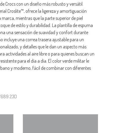
e Crocs con un diseño más robusto y versátil.
ial Croslite™, ofrece la ligereza y amortiguación
a marca, mientras que la parte superior de piel
toque de estilo y durabilidad. La plantilla de espuma
ona una sensación de suavidad y confort durante
eño incluye una correa trasera ajustable para un
sonalizado, y detalles que le dan un aspecto más
ara actividades al aire libre o para quienes buscan un
istente para el día a día. El color verde militar le
urbano y moderno, fácil de combinar con diferentes
07689 23D