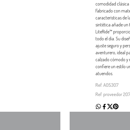
comodidad clásica d
Fabricado con mater
características de l
sintética añade un 
LiteRide™ proporci
todo el día. Su dis
ajuste seguro y per
aventurero, ideal p
calzado cómodo y res
confiere un estilo 
atuendos.
Ref. A05307
Ref. proveedor 2