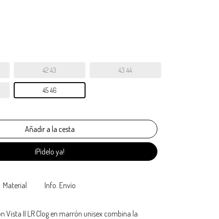
42 43
43 44
45 46
¡Pídelo ya!
Material
Info. Envío
n Vista II LR Clog en marrón unisex combina la