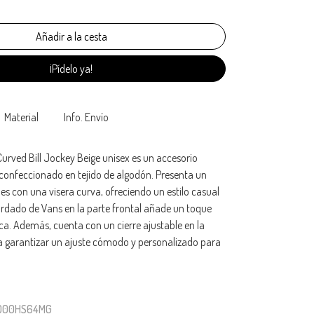
¡Pídelo ya!
Material
Info. Envío
urved Bill Jockey Beige unisex es un accesorio
 confeccionado en tejido de algodón. Presenta un
les con una visera curva, ofreciendo un estilo casual
ordado de Vans en la parte frontal añade un toque
rca. Además, cuenta con un cierre ajustable en la
ra garantizar un ajuste cómodo y personalizado para
N000HS64MG