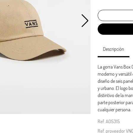
Descripción
La gorra Vans Box C
moderno y versátil
diseño de seis pane
y urbano. El logo b
distintivo de la ma
parte posterior pa
cualquier persona.
Ref. A05315
Ref. proveedor V