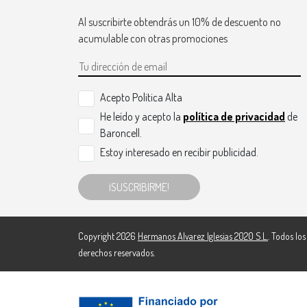
Al suscribirte obtendrás un 10% de descuento no
acumulable con otras promociones
Acepto Politica Alta
He leído y acepto la
política de privacidad
de
Baroncell.
Estoy interesado en recibir publicidad.
¡SUSCRIBIRME!
Copyright 2026
Hermanos Alvarez Iglesias 2020 S.L.
. Todos los
derechos reservados.