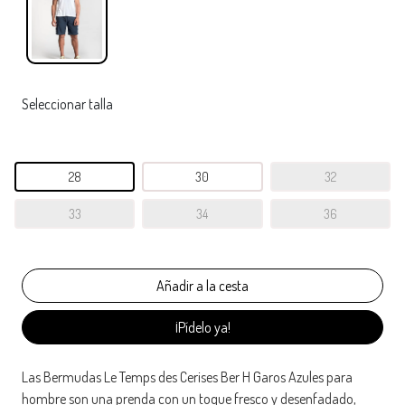
Seleccionar talla
28
30
32
33
34
36
¡Pídelo ya!
Las Bermudas Le Temps des Cerises Ber H Garos Azules para
hombre son una prenda con un toque fresco y desenfadado,