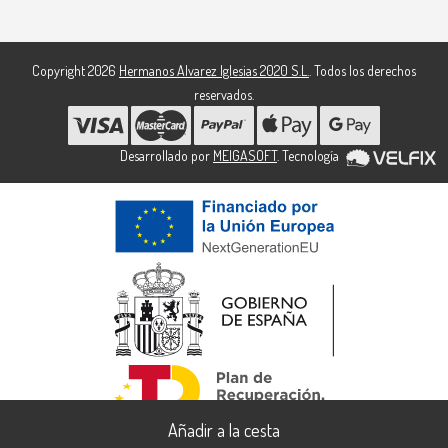
Copyright 2026
Hermanos Alvarez Iglesias 2020 S.L.
. Todos los derechos
reservados.
Desarrollado por
MEIGASOFT
. Tecnología