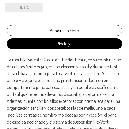
UNICA
¡Pídelo ya!
La mochila Borealis Classic de The North Face, en su combinación
de colores Azul y negro, es una elección versátil y duradera tanto
para el día a día como para tus aventuras al aire libre. Su diseño
unisex y elegante esconde una gran funcionalidad, con un
compartimento principal espacioso y un bolsillo específico para
portátil que te permite llevar tus dispositivos de forma segura.
Además, cuenta con bolsillos exteriores con cremallera para una
organización sencilla y dos portabotellas de malla, uno a cada
lado. Las correas de hombro moldeadas por inyección, el panel
de espalda acolchado y el sistema de suspensión FlexVent™
garantizan una comodidad inigualable, incluso cuando la llevas