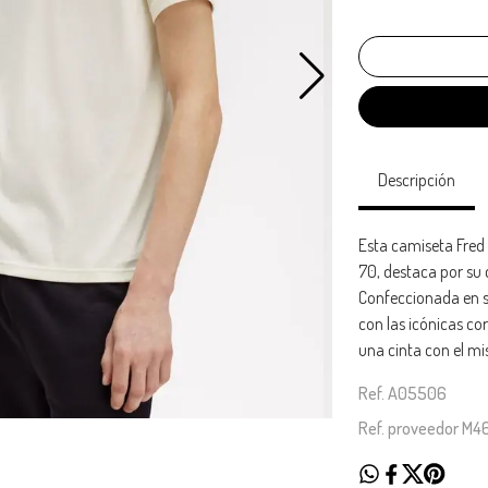
Descripción
Esta camiseta Fred 
70, destaca por su 
Confeccionada en s
con las icónicas co
una cinta con el m
Ref. A05506
Ref. proveedor M4