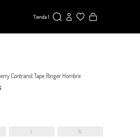
Tienda
|
erry Contranst Tape Ringer Hombre
€
L
XL