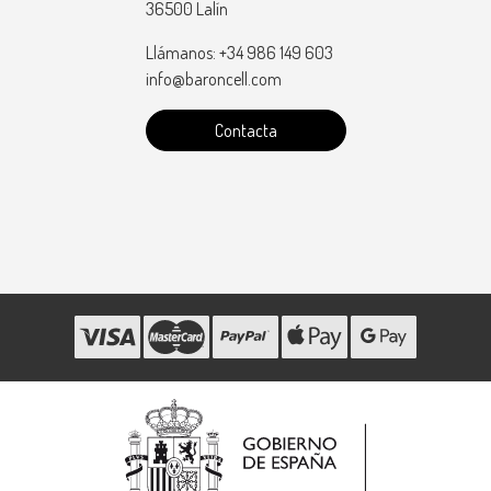
36500 Lalín
Llámanos: +34 986 149 603
info@baroncell.com
Contacta