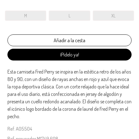
M
L
XL
¡Pídelo ya!
Esta camiseta Fred Perry se inspira en la estética retro de los años
80 y 90, con un diseño de rayas anchas en rojo y azul que evoca
la ropa deportiva clásica. Con un corte relajado que la hace ideal
para el uso diario, está confeccionada en jersey de algodón y
presenta un cuello redondo acanalado. El diseño se completa con
el icónico logo bordado de la corona de laurel de Fred Perry en el
pecho.
Ref. A05504
Ref. proveedor M1749 608