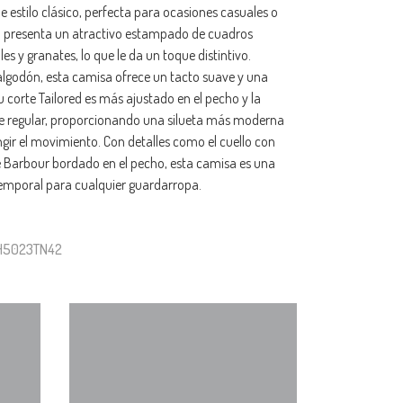
e estilo clásico, perfecta para ocasiones casuales o
o presenta un atractivo estampado de cuadros
es y granates, lo que le da un toque distintivo.
lgodón, esta camisa ofrece un tacto suave y una
corte Tailored es más ajustado en el pecho y la
te regular, proporcionando una silueta más moderna
ingir el movimiento. Con detalles como el cuello con
e Barbour bordado en el pecho, esta camisa es una
temporal para cualquier guardarropa.
SH5023TN42