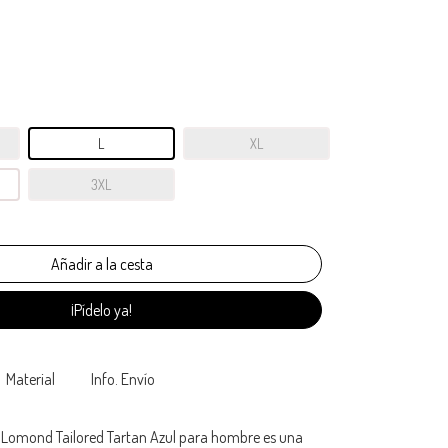
L
XL
3XL
¡Pídelo ya!
Material
Info. Envío
Lomond Tailored Tartan Azul para hombre es una