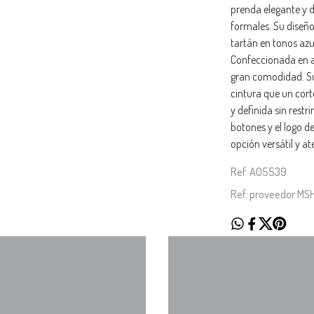
prenda elegante y d
formales. Su diseñ
tartán en tonos azul
Confeccionada en a
gran comodidad. Su 
cintura que un cor
y definida sin restr
botones y el logo d
opción versátil y a
Ref. A05539
Ref. proveedor M