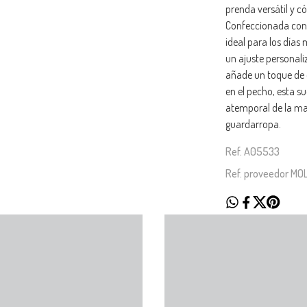
prenda versátil y c
Confeccionada con 
ideal para los días
un ajuste personaliz
añade un toque de e
en el pecho, esta s
atemporal de la mar
guardarropa.
Ref. A05533
Ref. proveedor M