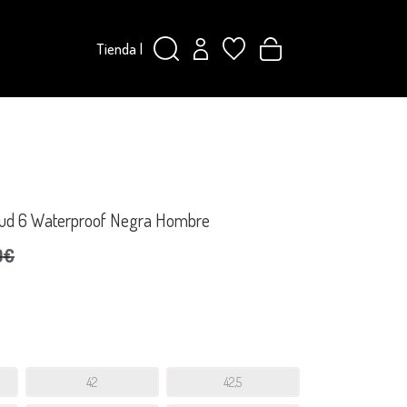
Tienda
|
loud 6 Waterproof Negra Hombre
0€
42
42,5