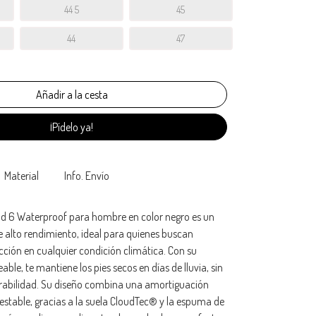
44 5
45
44
47
¡Pídelo ya!
Material
Info. Envío
oud 6 Waterproof para hombre en color negro es un
de alto rendimiento, ideal para quienes buscan
ción en cualquier condición climática. Con su
ble, te mantiene los pies secos en días de lluvia, sin
pirabilidad. Su diseño combina una amortiguación
estable, gracias a la suela CloudTec® y la espuma de