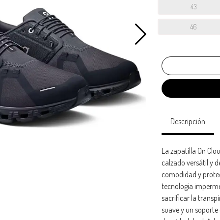
43
46
Descripción
La zapatilla On Cl
calzado versátil y 
comodidad y protec
tecnología impermea
sacrificar la trans
suave y un soporte 