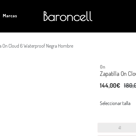
Marcas
la On Cloud 6 Waterproof Negra Hombre
On
Zapatilla On C
144,00€
180,
Seleccionar talla
41