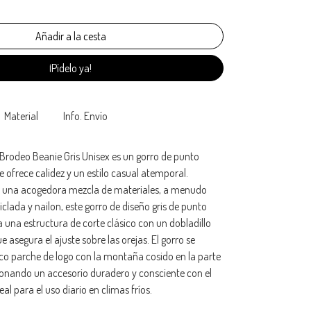
¡Pídelo ya!
Material
Info. Envío
Brodeo Beanie Gris Unisex es un gorro de punto
ue ofrece calidez y un estilo casual atemporal.
 una acogedora mezcla de materiales, a menudo
iclada y nailon, este gorro de diseño gris de punto
una estructura de corte clásico con un dobladillo
 asegura el ajuste sobre las orejas. El gorro se
co parche de logo con la montaña cosido en la parte
ionando un accesorio duradero y consciente con el
l para el uso diario en climas fríos.