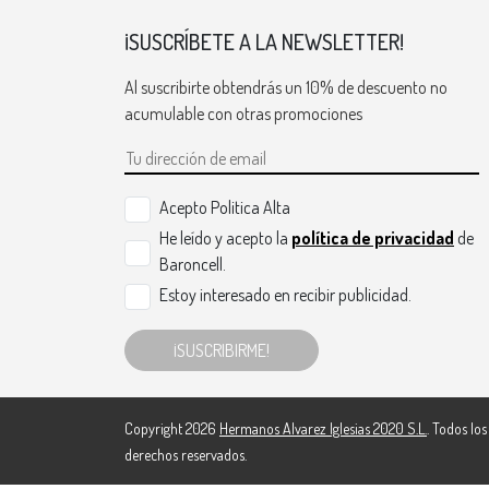
¡SUSCRÍBETE A LA NEWSLETTER!
Al suscribirte obtendrás un 10% de descuento no
acumulable con otras promociones
Acepto Politica Alta
He leído y acepto la
política de privacidad
de
Baroncell.
Estoy interesado en recibir publicidad.
¡SUSCRIBIRME!
Copyright 2026
Hermanos Alvarez Iglesias 2020 S.L.
. Todos los
derechos reservados.