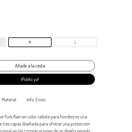
M
L
¡Pídelo ya!
Material
Info. Envío
er Fork Rain en color celeste para hombre es una
e tres capas diseñada para ofrecer una protección
ional sin las complicaciones de un diseño pesado.