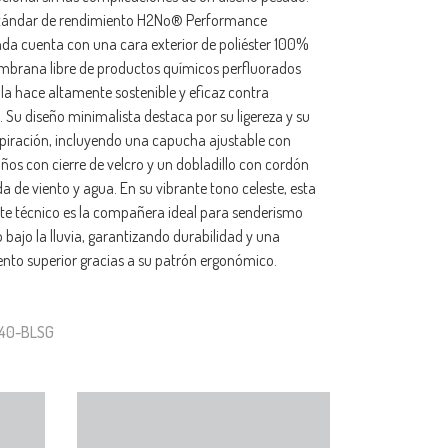
estándar de rendimiento H2No® Performance
nda cuenta con una cara exterior de poliéster 100%
mbrana libre de productos químicos perfluorados
la hace altamente sostenible y eficaz contra
 Su diseño minimalista destaca por su ligereza y su
piración, incluyendo una capucha ajustable con
ños con cierre de velcro y un dobladillo con cordón
da de viento y agua. En su vibrante tono celeste, esta
rte técnico es la compañera ideal para senderismo
 bajo la lluvia, garantizando durabilidad y una
ento superior gracias a su patrón ergonómico.
140-BLSG