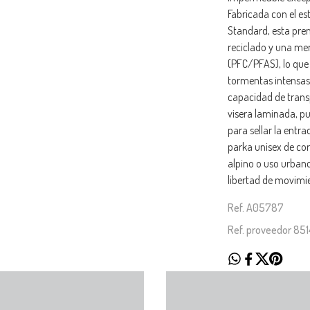
Fabricada con el 
Standard, esta pre
reciclado y una me
(PFC/PFAS), lo que 
tormentas intensas.
capacidad de trans
visera laminada, pu
para sellar la entra
parka unisex de co
alpino o uso urbano
libertad de movimi
Ref. A05787
Ref. proveedor 85