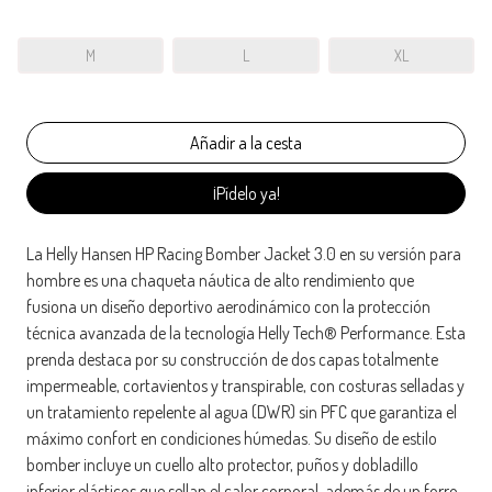
M
L
XL
¡Pídelo ya!
La Helly Hansen HP Racing Bomber Jacket 3.0 en su versión para
hombre es una chaqueta náutica de alto rendimiento que
fusiona un diseño deportivo aerodinámico con la protección
técnica avanzada de la tecnología Helly Tech® Performance. Esta
prenda destaca por su construcción de dos capas totalmente
impermeable, cortavientos y transpirable, con costuras selladas y
un tratamiento repelente al agua (DWR) sin PFC que garantiza el
máximo confort en condiciones húmedas. Su diseño de estilo
bomber incluye un cuello alto protector, puños y dobladillo
inferior elásticos que sellan el calor corporal, además de un forro