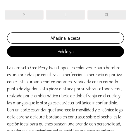
M
L
XL
¡Pídelo ya!
La camiseta Fred Perry Twin Tipped en color verde para hombre
es una prenda que equilibra a la perfección la herencia deportiva
con el estilo urbano contemporáneo. Fabricada en un cómodo
punto de algodón, esta pieza destaca por su vibrante tono verde,
realzado por el emblemático ribete de doble franja en el cuello y
las mangas que le otorga ese carácter británico inconfundible.
Con un corte estándar que favorece la movilidad y el icónico logo
de la corona de laurel bordado en contraste sobre el pecho, es la
opción ideal para quienes buscan una prenda con personalidad,
duradera y lo suficientemente versátil como para adaptarse