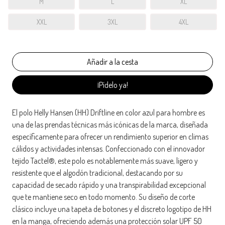
M
L
XL
XXL
3XL
4XL
¡Pídelo ya!
El polo Helly Hansen (HH) Driftline en color azul para hombre es
una de las prendas técnicas más icónicas de la marca, diseñada
específicamente para ofrecer un rendimiento superior en climas
cálidos y actividades intensas. Confeccionado con el innovador
tejido Tactel®, este polo es notablemente más suave, ligero y
resistente que el algodón tradicional, destacando por su
capacidad de secado rápido y una transpirabilidad excepcional
que te mantiene seco en todo momento. Su diseño de corte
clásico incluye una tapeta de botones y el discreto logotipo de HH
en la manga, ofreciendo además una protección solar UPF 50