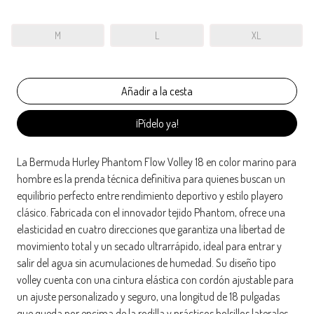
M
L
XL
¡Pídelo ya!
La Bermuda Hurley Phantom Flow Volley 18 en color marino para
hombre es la prenda técnica definitiva para quienes buscan un
equilibrio perfecto entre rendimiento deportivo y estilo playero
clásico. Fabricada con el innovador tejido Phantom, ofrece una
elasticidad en cuatro direcciones que garantiza una libertad de
movimiento total y un secado ultrarrápido, ideal para entrar y
salir del agua sin acumulaciones de humedad. Su diseño tipo
volley cuenta con una cintura elástica con cordón ajustable para
un ajuste personalizado y seguro, una longitud de 18 pulgadas
que queda por encima de la rodilla y prácticos bolsillos laterales