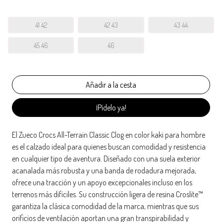
41 42
42 43
43 44
45 46
46
¡Pídelo ya!
El Zueco Crocs All-Terrain Classic Clog en color kaki para hombre
es el calzado ideal para quienes buscan comodidad y resistencia
en cualquier tipo de aventura. Diseñado con una suela exterior
acanalada más robusta y una banda de rodadura mejorada,
ofrece una tracción y un apoyo excepcionales incluso en los
terrenos más difíciles. Su construcción ligera de resina Croslite™
garantiza la clásica comodidad de la marca, mientras que sus
orificios de ventilación aportan una gran transpirabilidad y