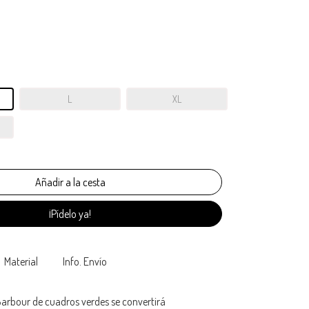
L
XL
¡Pídelo ya!
Material
Info. Envío
arbour de cuadros verdes se convertirá