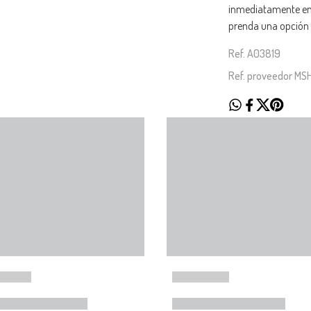
inmediatamente en t
prenda una opción i
Ref. A03819
Ref. proveedor M