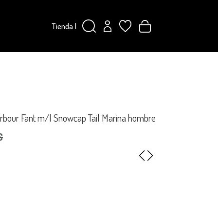
Tienda
|
rbour Fant m/l Snowcap Tail Marina hombre
€