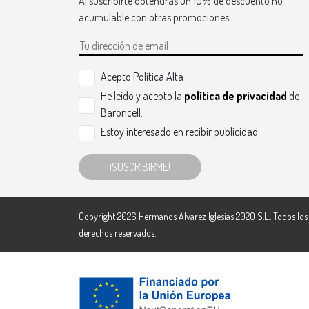
Al suscribirte obtendrás un 10% de descuento no
acumulable con otras promociones
Acepto Politica Alta
He leído y acepto la
política de privacidad
de
Baroncell.
Estoy interesado en recibir publicidad.
¡SUSCRIBIRME!
Copyright 2026
Hermanos Alvarez Iglesias 2020 S.L.
. Todos los
derechos reservados.