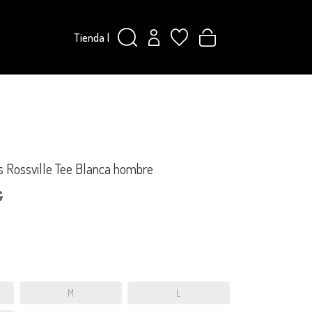
Tienda
|
s Rossville Tee Blanca hombre
€
M
L