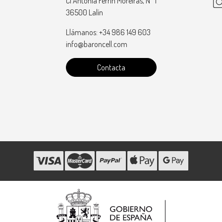
Cl Antonia Ferrin Moreiras, Nº 1
36500 Lalín
Llámanos: +34 986 149 603
info@baroncell.com
Contacta