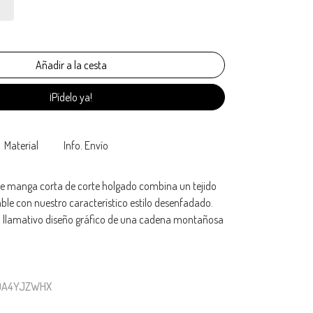
¡Pídelo ya!
Material
Info. Envío
e manga corta de corte holgado combina un tejido
le con nuestro característico estilo desenfadado.
un llamativo diseño gráfico de una cadena montañosa
K0A4YJZWHX