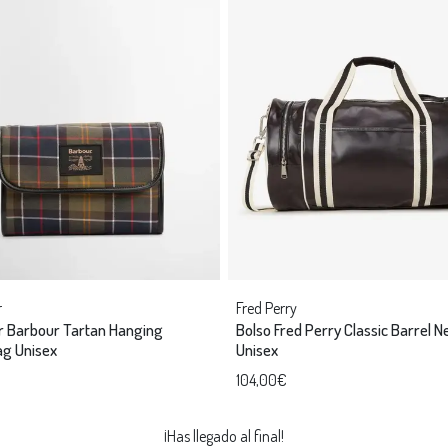
r
Fred Perry
r Barbour Tartan Hanging
Bolso Fred Perry Classic Barrel 
g Unisex
Unisex
104,00€
¡Has llegado al final!