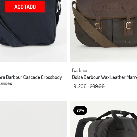
AGOTADO
r
Barbour
era Barbour Cascade Crossbody
Bolsa Barbour Wax Leather Marr
unisex
191,20€
209,0€
20%