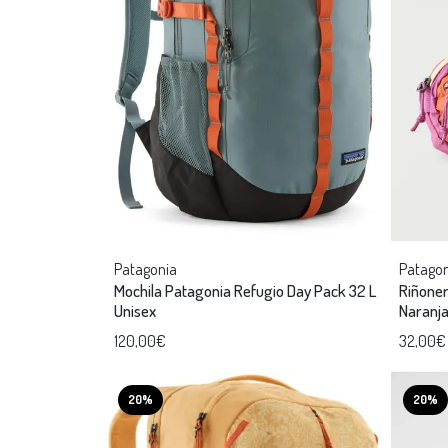
Patagonia
Patagon
Mochila Patagonia Refugio Day Pack 32 L
Riñoner
Unisex
Naranja
120,00€
32,00€
20%
20%